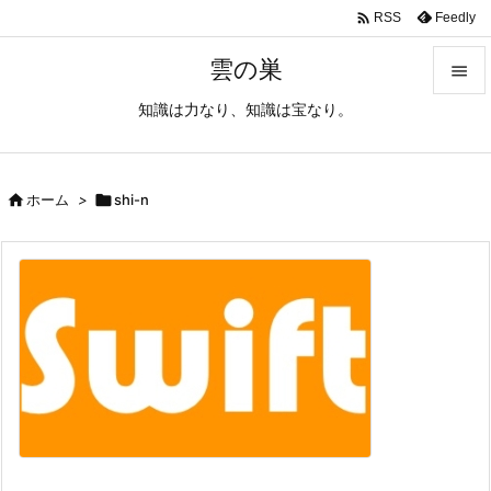

Feedly
RSS
雲の巣

知識は力なり、知識は宝なり。

メニュ

サイド

ホーム
>

shi-n

前へ

次へ

検索