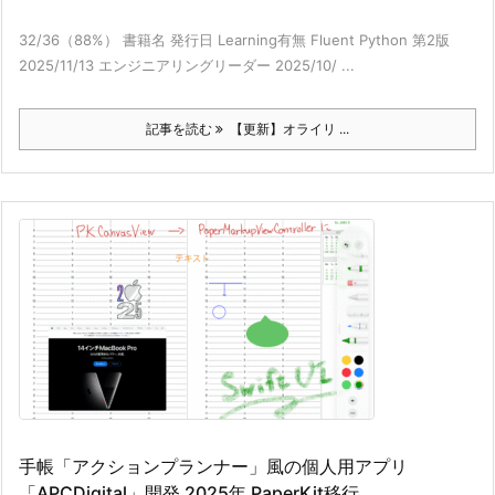
32/36（88%） 書籍名 発行日 Learning有無 Fluent Python 第2版
2025/11/13 エンジニアリングリーダー 2025/10/ ...
記事を読む
【更新】オライリ ...
手帳「アクションプランナー」風の個人用アプリ
「APCDigital」開発 2025年 PaperKit移行