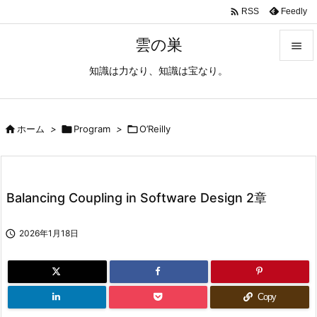

Feedly
RSS
雲の巣

知識は力なり、知識は宝なり。

メニュ

サイド

ホーム
>

Program
>

O’Reilly

前へ

Balancing Coupling in Software Design 2章
次へ


2026年1月18日
検索
Copy