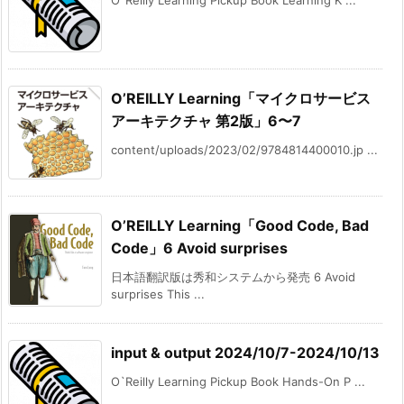
O`Reilly Learning Pickup Book Learning K ...
O’REILLY Learning「マイクロサービス
アーキテクチャ 第2版」6〜7
content/uploads/2023/02/9784814400010.jp ...
O’REILLY Learning「Good Code, Bad
Code」6 Avoid surprises
日本語翻訳版は秀和システムから発売 6 Avoid
surprises This ...
input & output 2024/10/7-2024/10/13
O`Reilly Learning Pickup Book Hands-On P ...