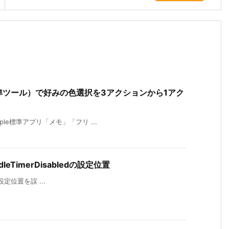
cker（標準ツール）で好みの色選択を3アクションから1アク
pple標準アプリ「メモ」「フリ ...
sIdleTimerDisabledの設定位置
edの設定位置を誤 ...