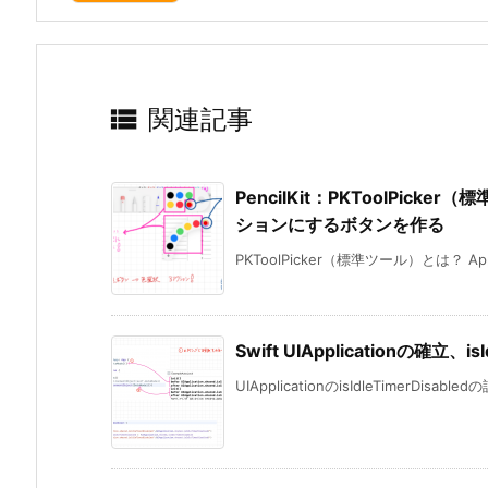

関連記事
PencilKit：PKToolPi
ションにするボタンを作る
PKToolPicker（標準ツール）とは？ A
Swift UIApplicationの確立、i
UIApplicationのisIdleTimerDisabl