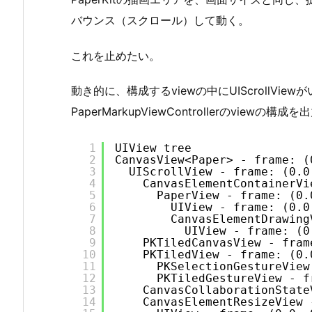
バウンス（スクロール）して動く。
これを止めたい。
動き的に、構成するviewの中にUIScrollVie
PaperMarkupViewControllerのviewの構
1
UIView tree
2
CanvasView<Paper> - frame: (
3
UIScrollView - frame: (0.0
4
CanvasElementContainerVi
5
PaperView - frame: (0.
6
UIView - frame: (0.0
7
CanvasElementDrawing
8
UIView - frame: (0
9
PKTiledCanvasView - fram
10
PKTiledView - frame: (0.
11
PKSelectionGestureView
12
PKTiledGestureView - f
13
CanvasCollaborationState
14
CanvasElementResizeView 