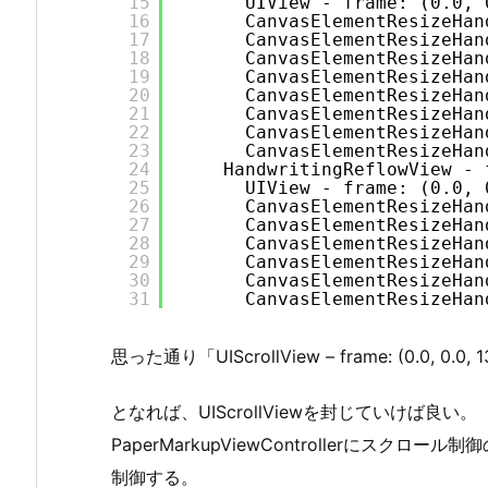
15
UIView - frame: (0.0, 
16
CanvasElementResizeHan
17
CanvasElementResizeHan
18
CanvasElementResizeHan
19
CanvasElementResizeHan
20
CanvasElementResizeHan
21
CanvasElementResizeHan
22
CanvasElementResizeHan
23
CanvasElementResizeHan
24
HandwritingReflowView - 
25
UIView - frame: (0.0, 
26
CanvasElementResizeHan
27
CanvasElementResizeHan
28
CanvasElementResizeHan
29
CanvasElementResizeHan
30
CanvasElementResizeHan
31
CanvasElementResizeHan
思った通り「UIScrollView – frame: (0.0, 0.0,
となれば、UIScrollViewを封じていけば良い。
PaperMarkupViewControllerにスク
制御する。