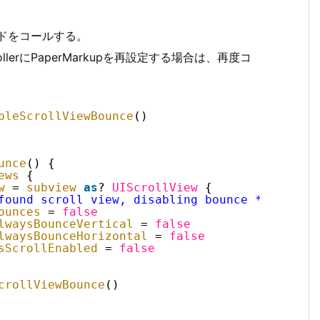
メソッドをコールする。
rollerにPaperMarkupを再設定する場合は、再度コ
bleScrollViewBounce
()
unce
() {
ews
{
w
= 
subview
as
? 
UIScrollView
{
found scroll view, disabling bounce ****"
)
ounces
= 
false
lwaysBounceVertical
= 
false
lwaysBounceHorizontal
= 
false
sScrollEnabled
= 
false
crollViewBounce
()