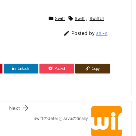

Swift

Swift
,
SwiftUI

Posted by
shi-n
LinkedIn
Pocket
Copy

Next
SwiftのdeferとJavaのfinally