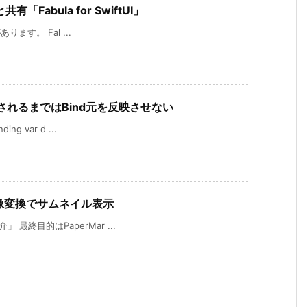
abula for SwiftUI」
があります。 Fal ...
選択釦押されるまではBind元を反映させない
ng var d ...
pを画像変換でサムネイル表示
」 最終目的はPaperMar ...