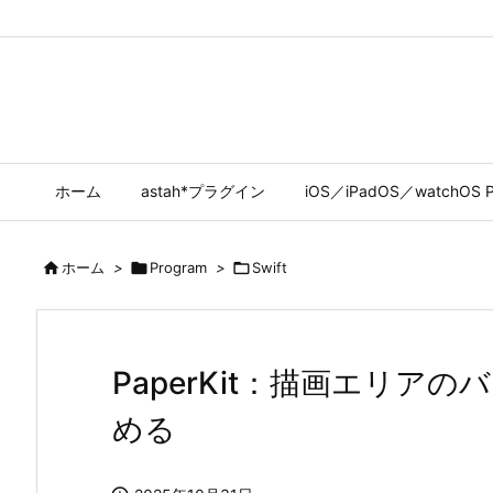
ホーム
astah*プラグイン
iOS／iPadOS／watchOS P

ホーム
>

Program
>

Swift
PaperKit：描画エリア
める