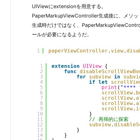
UIViewにextensionを用意する。
PaperMarkupViewController生成後に、
生成時だけではなく、PaperMarkupViewCont
ールが必要になるようだ。
1
paperViewController
.
view
.
disa
1
extension
UIView
{
2
func
disableScrollViewBo
3
for
subview
in
subvi
4
if
let
scrollVie
5
print
(
"**** 
6
scrollView
.
b
7
scrollView
.
a
8
scrollView
.
a
9
scrollView
.
i
10
}
11
// 再帰的に探索
12
subview
.
disableS
13
}
14
}