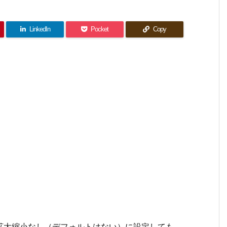
LinkedIn
Pocket
Copy
じ、拡大縮小なし（デフォルトはない）に設定しても、