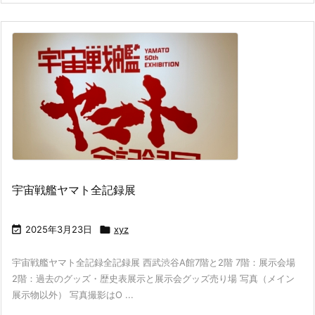
宇宙戦艦ヤマト全記録展

2025年3月23日

xyz
宇宙戦艦ヤマト全記録全記録展 西武渋谷A館7階と2階 7階：展示会場
2階：過去のグッズ・歴史表展示と展示会グッズ売り場 写真（メイン
展示物以外） 写真撮影はO ...