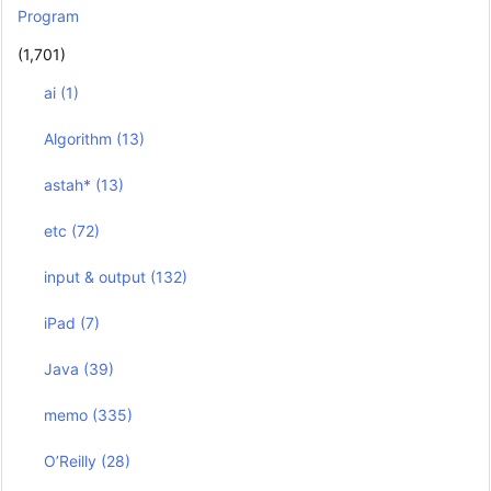
Program
(1,701)
ai
(1)
Algorithm
(13)
astah*
(13)
etc
(72)
input & output
(132)
iPad
(7)
Java
(39)
memo
(335)
O’Reilly
(28)