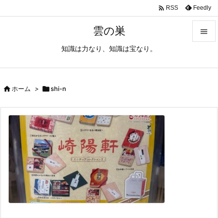

Feedly
RSS
雲の巣

知識は力なり、知識は宝なり。

メニュ

サイド

ホーム
>

shi-n

前へ

次へ

検索