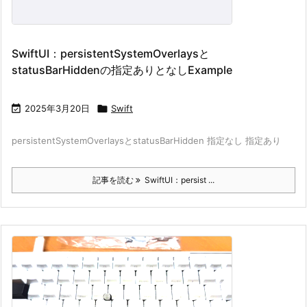
SwiftUI：persistentSystemOverlaysと
statusBarHiddenの指定ありとなしExample

2025年3月20日

Swift
persistentSystemOverlaysとstatusBarHidden 指定なし 指定あり
記事を読む
SwiftUI：persist ...