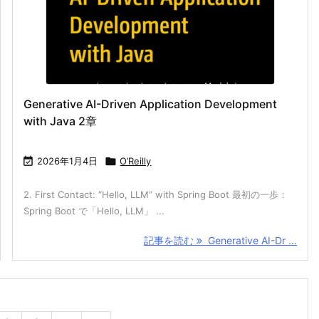
Generative AI-Driven Application Development
with Java 2章

2026年1月4日

O’Reilly
2. First Contact: “Hello, LLM” with Spring Boot 最初の一歩：
Spring Boot で「Hello, LLM」 ...
記事を読む
Generative AI-Dr ...