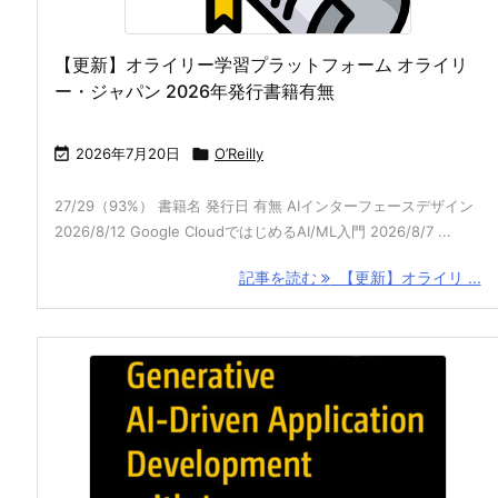
【更新】オライリー学習プラットフォーム オライリ
ー・ジャパン 2026年発行書籍有無

2026年7月20日

O’Reilly
27/29（93%） 書籍名 発行日 有無 AIインターフェースデザイン
2026/8/12 Google CloudではじめるAI/ML入門 2026/8/7 ...
記事を読む
【更新】オライリ ...