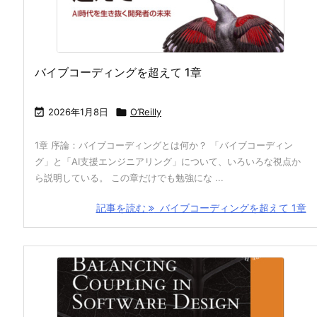
バイブコーディングを超えて 1章

2026年1月8日

O’Reilly
1章 序論：バイブコーディングとは何か？ 「バイブコーディン
グ」と「AI支援エンジニアリング」について、いろいろな視点か
ら説明している。 この章だけでも勉強にな ...
記事を読む
バイブコーディングを超えて 1章