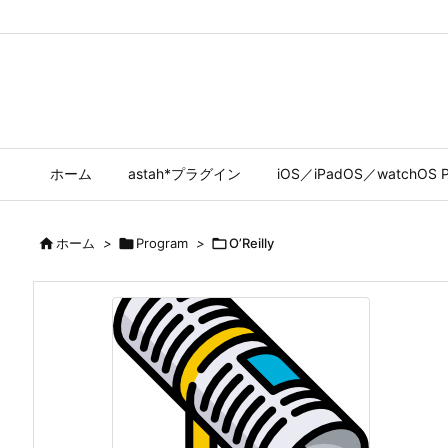
ホーム
astah*プラグイン
iOS／iPadOS／watchOS P

ホーム
>

Program
>

O’Reilly