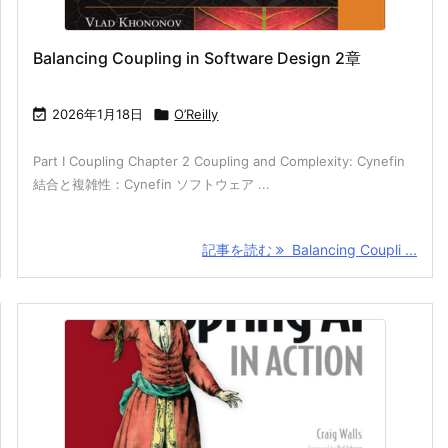
Balancing Coupling in Software Design 2章

2026年1月18日

O’Reilly
Part I Coupling Chapter 2 Coupling and Complexity: Cynefin
結合と複雑性：Cynefin ソフトウェア ...
記事を読む
Balancing Coupli ...