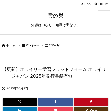

Feedly
RSS
雲の巣

知識は力なり、知識は宝なり。

メニュ

サイド

ホーム
>

Program
>

O’Reilly

前へ

【更新】オライリー学習プラットフォーム オライリ
次へ
ー・ジャパン 2025年発行書籍有無

検索

2025年10月27日
Copy