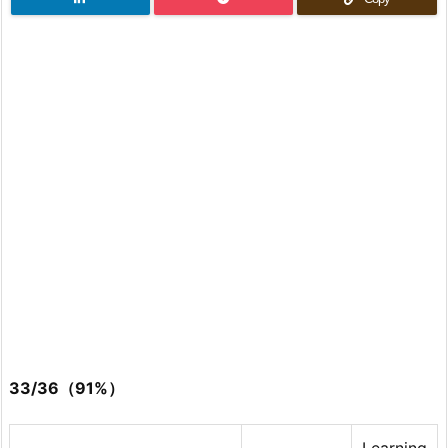
33/36（91%）
Learning