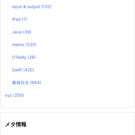
input & output
(132)
iPad
(7)
Java
(39)
memo
(335)
O’Reilly
(28)
Swift
(420)
書籍目次
(664)
xyz
(256)
メタ情報