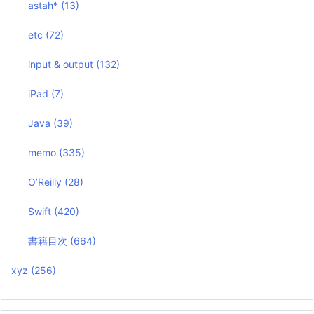
astah*
(13)
etc
(72)
input & output
(132)
iPad
(7)
Java
(39)
memo
(335)
O’Reilly
(28)
Swift
(420)
書籍目次
(664)
xyz
(256)