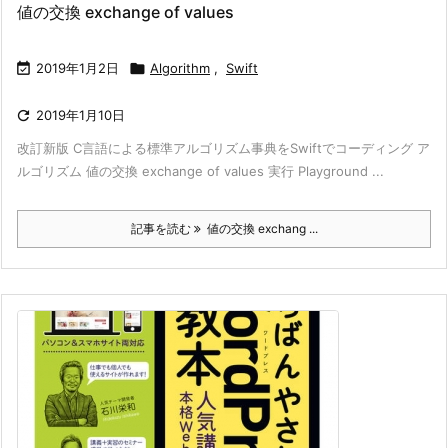
値の交換 exchange of values

2019年1月2日

Algorithm
,
Swift

2019年1月10日
改訂新版 C言語による標準アルゴリズム事典をSwiftでコーディング ア
ルゴリズム 値の交換 exchange of values 実行 Playground ...
記事を読む
値の交換 exchang ...