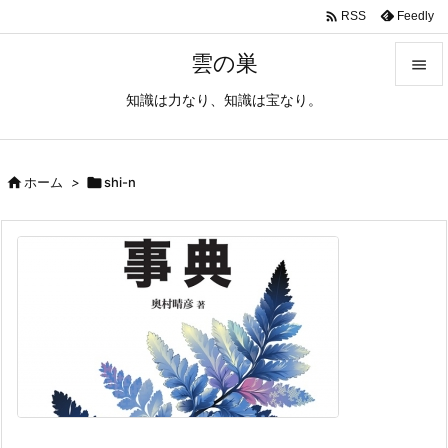

Feedly
RSS
雲の巣

知識は力なり、知識は宝なり。

メニュ

サイド

ホーム
>

shi-n

前へ

次へ

検索