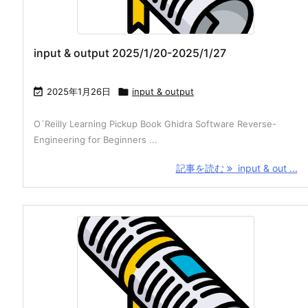
input & output 2025/1/20-2025/1/27

2025年1月26日

input & output
O`Reilly Learning Pickup Book Ghidra Software Reverse-
Engineering for Beginners ...
記事を読む
input & out ...