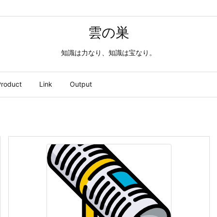
雲の巣
知識は力なり、知識は宝なり。
roduct
Link
Output