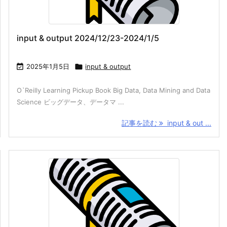
input & output 2024/12/23-2024/1/5

2025年1月5日

input & output
O`Reilly Learning Pickup Book Big Data, Data Mining and Data
Science ビッグデータ、データマ ...
記事を読む
input & out ...