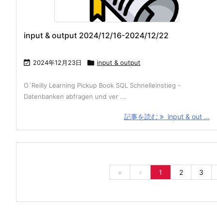
input & output 2024/12/16-2024/12/22

2024年12月23日

input & output
O`Reilly Learning Pickup Book SQL Schnelleinstieg -
Datenbanken abfragen und ver ...
記事を読む
input & out ...
«
‹
1
2
3