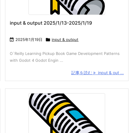
input & output 2025/1/13-2025/1/19

2025年1月19日

input & output
O`Reilly Learning Pickup Book Game Development Patterns
with Godot 4 Godot Engin ...
記事を読む
input & out ...