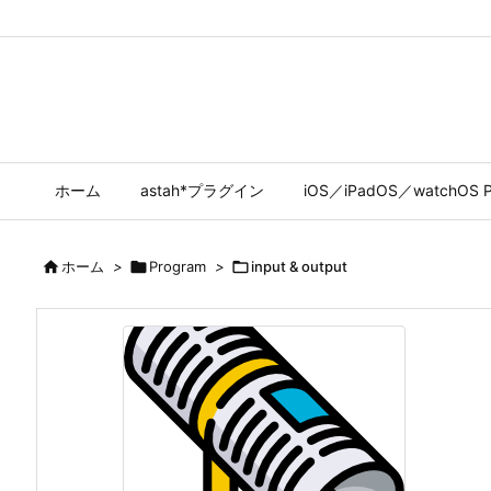
ホーム
astah*プラグイン
iOS／iPadOS／watchOS P

ホーム
>

Program
>

input & output