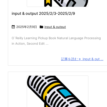
input & output 2025/2/3-2025/2/9

2025年2月9日

input & output
O`Reilly Learning Pickup Book Natural Language Processing
in Action, Second Edit ...
記事を読む
input & out ...