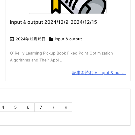
input & output 2024/12/9-2024/12/15

2024年12月15日

input & output
O`Reilly Learning Pickup Book Fixed Point Optimization
Algorithms and Their Appl ...
記事を読む
input & out ...
4
5
6
7
›
»