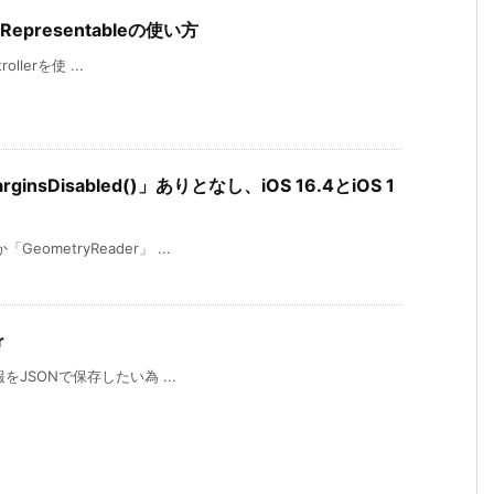
rRepresentableの使い方
ollerを使 ...
MarginsDisabled()」ありとなし、iOS 16.4とiOS 1
eometryReader」 ...
r
情報をJSONで保存したい為 ...