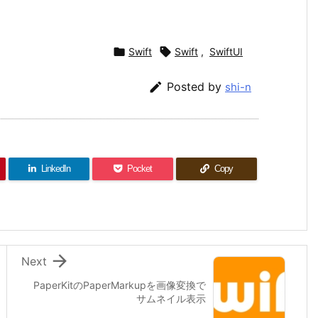

Swift

Swift
,
SwiftUI

Posted by
shi-n
LinkedIn
Pocket
Copy

Next
PaperKitのPaperMarkupを画像変換で
サムネイル表示