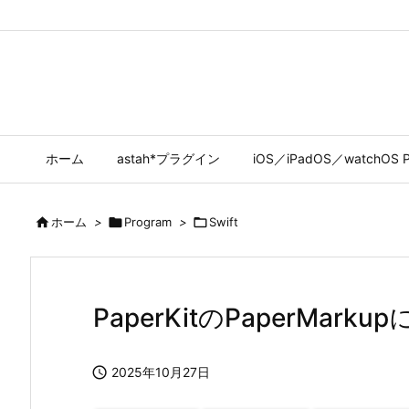
ホーム
astah*プラグイン
iOS／iPadOS／watchOS P

ホーム
>

Program
>

Swift
PaperKitのPaperMark

2025年10月27日