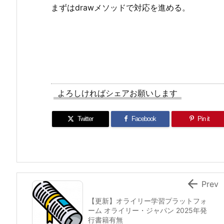
まずはdrawメソッドで対応を進める。
よろしければシェアお願いします
Twitter
Facebook
Pin it

Prev
【更新】オライリー学習プラットフォ
ーム オライリー・ジャパン 2025年発
行書籍有無