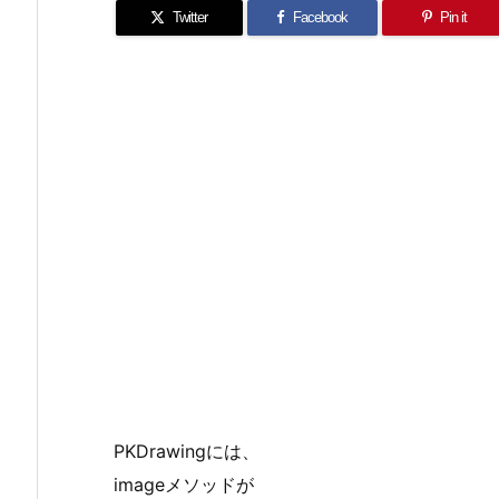
Twitter
Facebook
Pin it
PKDrawingには、
imageメソッドが