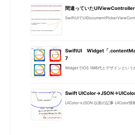
間違っていたUIViewControlle
SwiftUIでUIDocumentPickerViewContr
SwiftUI Widget「.content
7
WidgetでiOS 16時代とデザインというか「G
Swift UIColor→JSON→UIColo
UIColor→JSON 以前の記事 UIColor