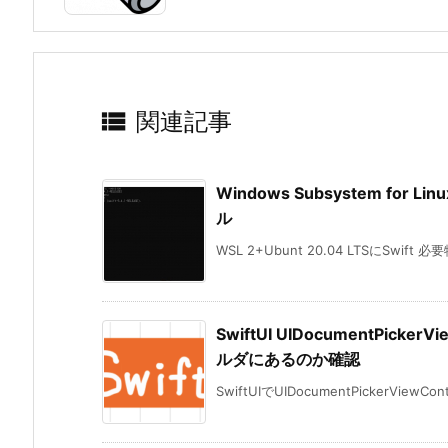

関連記事
Windows Subsystem for Li
ル
WSL 2+Ubunt 20.04 LTSにSwift 
SwiftUI UIDocumentPic
ルダにあるのか確認
SwiftUIでUIDocumentPickerViewContr