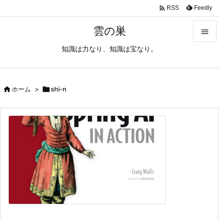

Feedly
RSS
雲の巣

知識は力なり、知識は宝なり。

メニュ

サイド

ホーム
>

shi-n

前へ

次へ

検索