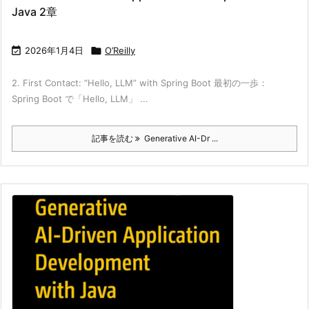
Java 2章

2026年1月4日

O’Reilly
2. First Contact: “Hello, LLM” with Spring Boot 最初の一歩：
Spring Boot で「Hello, LLM」 ...
記事を読む
Generative AI-Dr ...