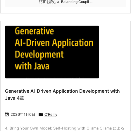
記事を読む
Balancing Coupli ...
Generative AI-Driven Application Development with
Java 4章

2026年1月6日

O’Reilly
4. Bring Your Own Model: Self-Hosting with Ollama Ollama による