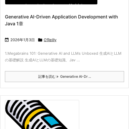
Generative AI-Driven Application Development with
Java 1章

2026年1月3日

O’Reilly
1.Megabrains 101: Generative AI and LLMs Unboxed 生成AIとLLM
の基礎解説 生成AIとLLMの基礎知識、Jav ...
記事を読む
Generative AI-Dr ...