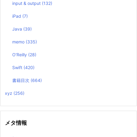
input & output
(132)
iPad
(7)
Java
(39)
memo
(335)
O’Reilly
(28)
Swift
(420)
書籍目次
(664)
xyz
(256)
メタ情報