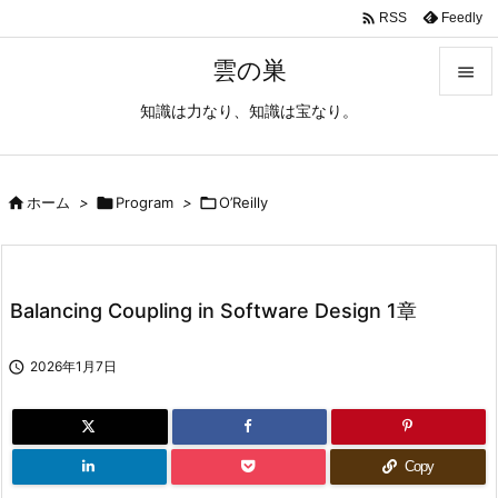

Feedly
RSS
雲の巣

知識は力なり、知識は宝なり。

メニュ

サイド

ホーム
>

Program
>

O’Reilly

前へ

Balancing Coupling in Software Design 1章
次へ


2026年1月7日
検索
Copy