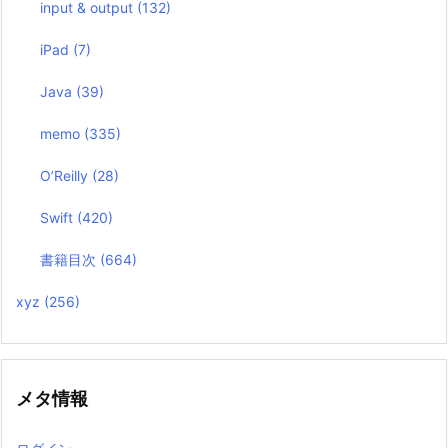
input & output
(132)
iPad
(7)
Java
(39)
memo
(335)
O’Reilly
(28)
Swift
(420)
書籍目次
(664)
xyz
(256)
メタ情報