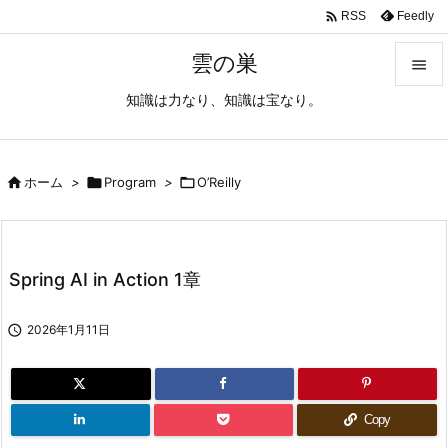

Feedly
RSS
雲の巣

知識は力なり、知識は宝なり。

メニュ

サイド

ホーム
>

Program
>

O’Reilly

前へ

Spring AI in Action 1章
次へ


2026年1月11日
検索
Copy