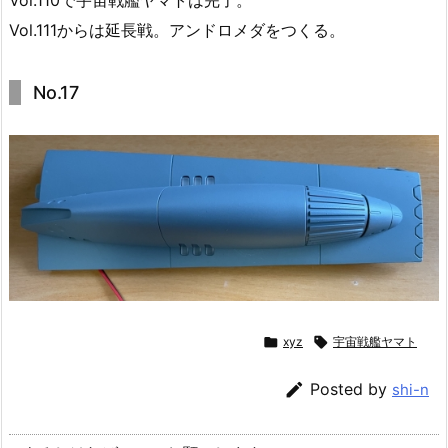
Vol.111からは延長戦。アンドロメダをつくる。
No.17

xyz

宇宙戦艦ヤマト

Posted by
shi-n