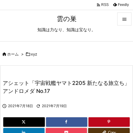

Feedly
RSS
雲の巣

知識は力なり、知識は宝なり。

メニュ

サイド

ホーム
>

xyz

前へ

アシェット「宇宙戦艦ヤマト2205 新たなる旅立ち」
次へ
アンドロメダ No.17

検索

2021年7月18日

2021年7月19日
Copy