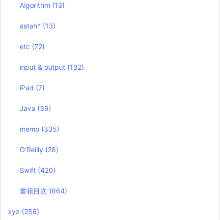
Algorithm
(13)
astah*
(13)
etc
(72)
input & output
(132)
iPad
(7)
Java
(39)
memo
(335)
O’Reilly
(28)
Swift
(420)
書籍目次
(664)
xyz
(256)