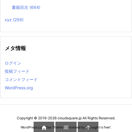
書籍目次
(664)
xyz
(256)
メタ情報
ログイン
投稿フィード
コメントフィード
WordPress.org
Copyright ©
2019
-2026
cloudsquare.jp
All Rights Reserved.



WordPress Luxeritas Theme is provided by "
Thought is free
".