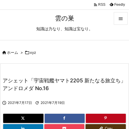

Feedly
RSS
雲の巣

知識は力なり、知識は宝なり。

メニュ

サイド

ホーム
>

xyz

前へ

アシェット「宇宙戦艦ヤマト2205 新たなる旅立ち」
次へ
アンドロメダ No.16

検索

2021年7月17日

2021年7月19日
Copy