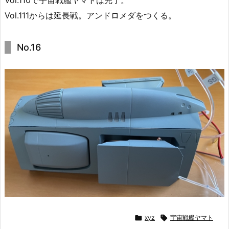
Vol.111からは延長戦。アンドロメダをつくる。
No.16

xyz

宇宙戦艦ヤマト