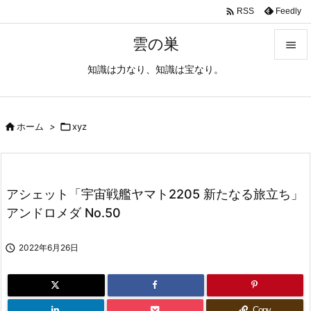

Feedly
RSS
雲の巣

知識は力なり、知識は宝なり。

メニュ

サイド

ホーム
>

xyz

前へ

アシェット「宇宙戦艦ヤマト2205 新たなる旅立ち」
次へ
アンドロメダ No.50

検索

2022年6月26日
Copy