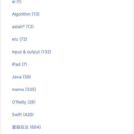
ai
(1)
Algorithm
(13)
astah*
(13)
etc
(72)
input & output
(132)
iPad
(7)
Java
(39)
memo
(335)
O’Reilly
(28)
Swift
(420)
書籍目次
(664)