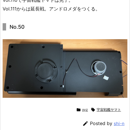
Vol.111からは延長戦。アンドロメダをつくる。
No.50

xyz

宇宙戦艦ヤマト

Posted by
shi-n