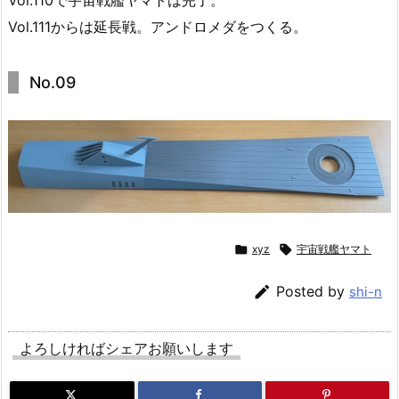
Vol.111からは延長戦。アンドロメダをつくる。
No.09

xyz

宇宙戦艦ヤマト

Posted by
shi-n
よろしければシェアお願いします