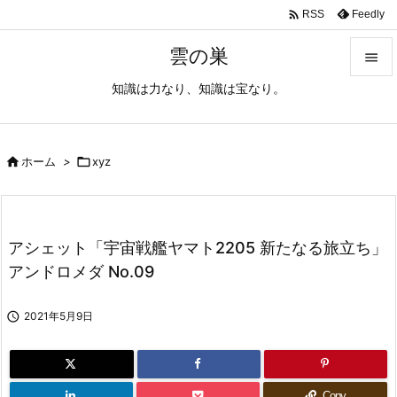

Feedly
RSS
雲の巣

知識は力なり、知識は宝なり。

メニュ

サイド

ホーム
>

xyz

前へ

アシェット「宇宙戦艦ヤマト2205 新たなる旅立ち」
次へ
アンドロメダ No.09

検索

2021年5月9日
Copy