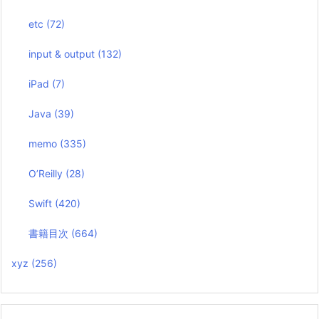
etc
(72)
input & output
(132)
iPad
(7)
Java
(39)
memo
(335)
O’Reilly
(28)
Swift
(420)
書籍目次
(664)
xyz
(256)