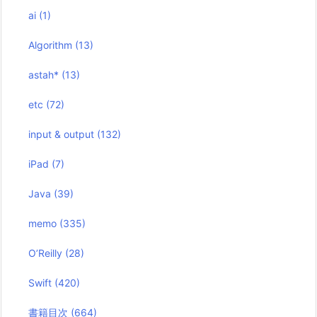
ai
(1)
Algorithm
(13)
astah*
(13)
etc
(72)
input & output
(132)
iPad
(7)
Java
(39)
memo
(335)
O’Reilly
(28)
Swift
(420)
書籍目次
(664)