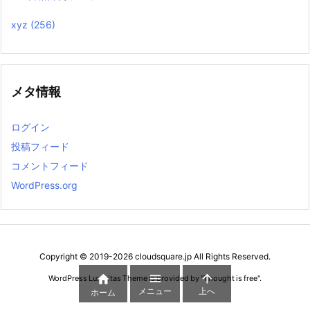
xyz
(256)
メタ情報
ログイン
投稿フィード
コメントフィード
WordPress.org
Copyright ©
2019
-2026
cloudsquare.jp
All Rights Reserved.



WordPress Luxeritas Theme is provided by "
Thought is free
".
メニュー
上へ
ホーム