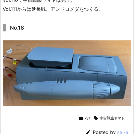
Vol.111からは延長戦。アンドロメダをつくる。
No.18

xyz

宇宙戦艦ヤマト

Posted by
shi-n