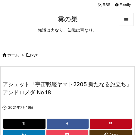

Feedly
RSS
雲の巣

知識は力なり、知識は宝なり。

メニュ

サイド

ホーム
>

xyz

前へ

アシェット「宇宙戦艦ヤマト2205 新たなる旅立ち」
次へ
アンドロメダ No.18

検索

2021年7月19日
Copy