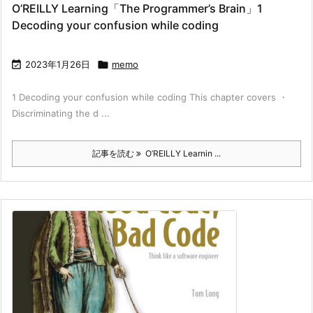
O’REILLY Learning「The Programmer’s Brain」1
Decoding your confusion while coding

2023年1月26日

memo
1 Decoding your confusion while coding This chapter covers ・
Discriminating the d ...
記事を読む
O’REILLY Learnin ...