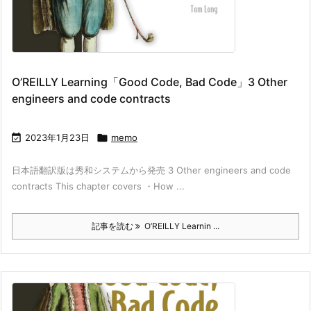
O’REILLY Learning「Good Code, Bad Code」3 Other
engineers and code contracts

2023年1月23日

memo
日本語翻訳版は秀和システムから発売 3 Other engineers and code
contracts This chapter covers ・How ...
記事を読む
O’REILLY Learnin ...