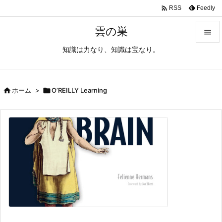

Feedly
RSS
雲の巣

知識は力なり、知識は宝なり。

メニュ

サイド

ホーム
>

O’REILLY Learning

前へ

次へ

検索