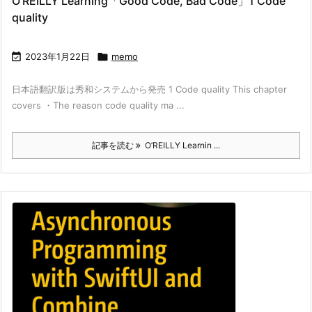
O’REILLY Learning「Good Code, Bad Code」1 Code
quality

2023年1月22日

memo
日本語翻訳版は秀和システムから発売 1 Code quality This chapter
covers ・The reason code quality ma ...
記事を読む
O’REILLY Learnin ...