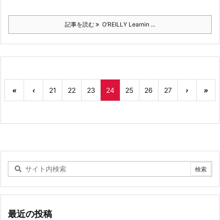
記事を読む
O’REILLY Learnin ...
«
‹
21
22
23
24
25
26
27
›
»
最近の投稿