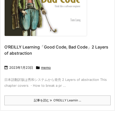
O’REILLY Learning「Good Code, Bad Code」2 Layers
of abstraction

2023年1月23日

memo
日本語翻訳版は秀和システムから発売 2 Layers of abstraction This
chapter covers ・How to break a pr ...
記事を読む
O’REILLY Learnin ...