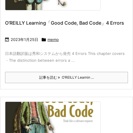
O’REILLY Learning「Good Code, Bad Code」4 Errors

2023年1月25日

memo
日本語翻訳版は秀和システムから発売 4 Errors This chapter covers
・The distinction between errors a ...
記事を読む
O’REILLY Learnin ...