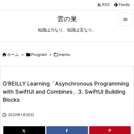

Feedly
RSS
雲の巣

知識は力なり、知識は宝なり。

メニュ

サイド

ホーム
>

Program
>

memo

前へ

O’REILLY Learning「Asynchronous Programming
次へ
with SwiftUI and Combines」3. SwiftUI Building

Blocks
検索

2023年1月20日