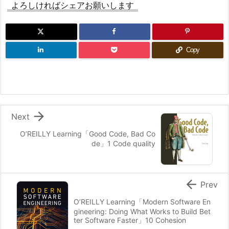
よろしければシェアお願いします
Copy

Next
O’REILLY Learning「Good Code, Bad Co
de」1 Code quality

Prev
O’REILLY Learning「Modern Software En
gineering: Doing What Works to Build Bet
ter Software Faster」10 Cohesion