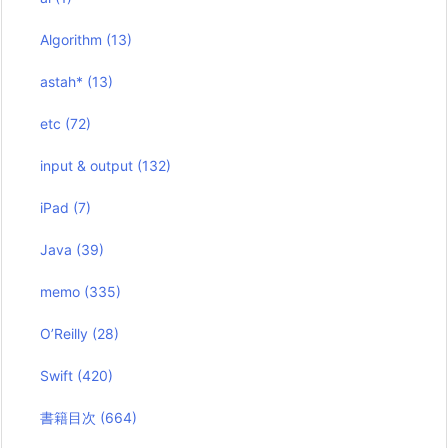
Algorithm
(13)
astah*
(13)
etc
(72)
input & output
(132)
iPad
(7)
Java
(39)
memo
(335)
O’Reilly
(28)
Swift
(420)
書籍目次
(664)