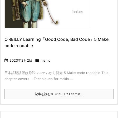
O’REILLY Learning「Good Code, Bad Code」5 Make
code readable

2023年2月2日

memo
日本語翻訳版は秀和システムから発売 5 Make code readable This
chapter covers ・Techniques for makin ...
記事を読む
O’REILLY Learnin ...