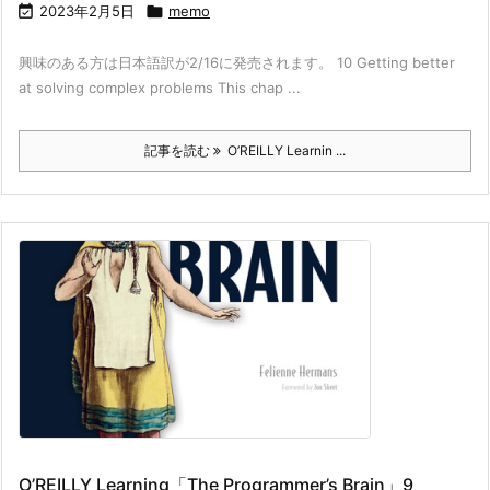

2023年2月5日

memo
興味のある方は日本語訳が2/16に発売されます。 10 Getting better
at solving complex problems This chap ...
記事を読む
O’REILLY Learnin ...
O’REILLY Learning「The Programmer’s Brain」9