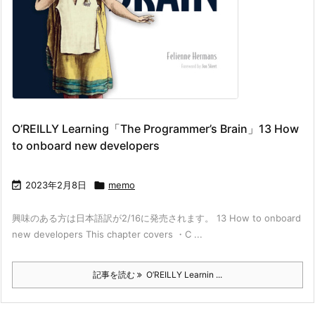
O’REILLY Learning「The Programmer’s Brain」13 How
to onboard new developers

2023年2月8日

memo
興味のある方は日本語訳が2/16に発売されます。 13 How to onboard
new developers This chapter covers ・C ...
記事を読む
O’REILLY Learnin ...