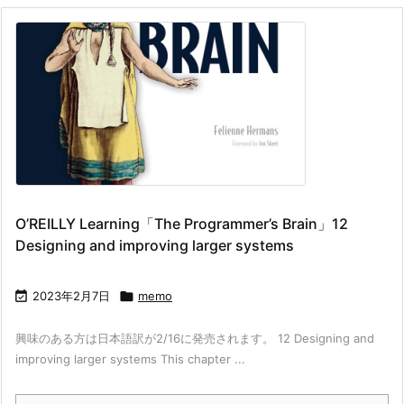
O’REILLY Learning「The Programmer’s Brain」12
Designing and improving larger systems

2023年2月7日

memo
興味のある方は日本語訳が2/16に発売されます。 12 Designing and
improving larger systems This chapter ...