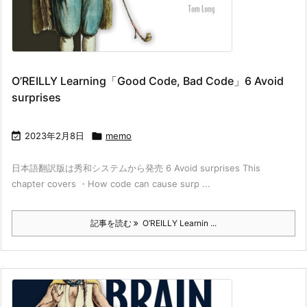
O’REILLY Learning「Good Code, Bad Code」6 Avoid
surprises

2023年2月8日

memo
日本語翻訳版は秀和システムから発売 6 Avoid surprises This
chapter covers ・How code can cause surp ...
記事を読む
O’REILLY Learnin ...