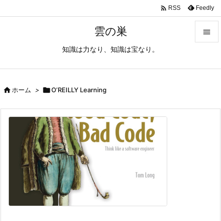

Feedly
RSS
雲の巣

知識は力なり、知識は宝なり。

メニュ

サイド

ホーム
>

O’REILLY Learning

前へ

次へ

検索