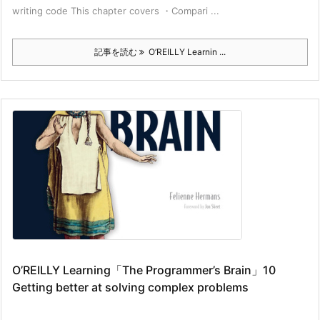
writing code This chapter covers ・Compari ...
記事を読む
O’REILLY Learnin ...
O’REILLY Learning「The Programmer’s Brain」10
Getting better at solving complex problems