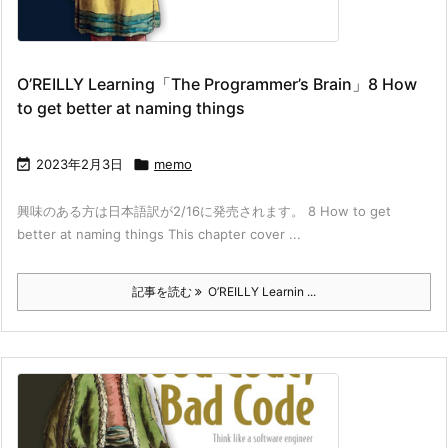
O’REILLY Learning「The Programmer’s Brain」8 How
to get better at naming things

2023年2月3日

memo
興味のある方は日本語訳が2/16に発売されます。 8 How to get
better at naming things This chapter cover ...
記事を読む
O’REILLY Learnin ...