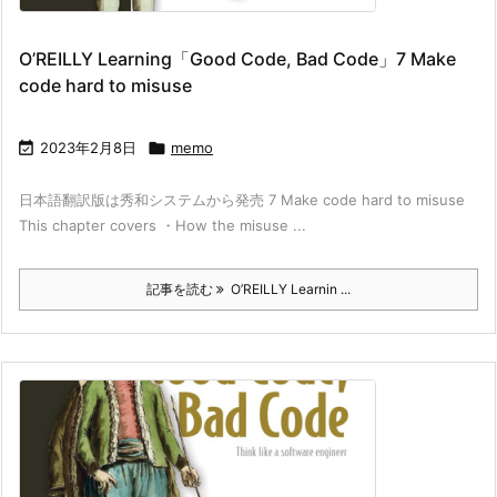
O’REILLY Learning「Good Code, Bad Code」7 Make
code hard to misuse

2023年2月8日

memo
日本語翻訳版は秀和システムから発売 7 Make code hard to misuse
This chapter covers ・How the misuse ...
記事を読む
O’REILLY Learnin ...