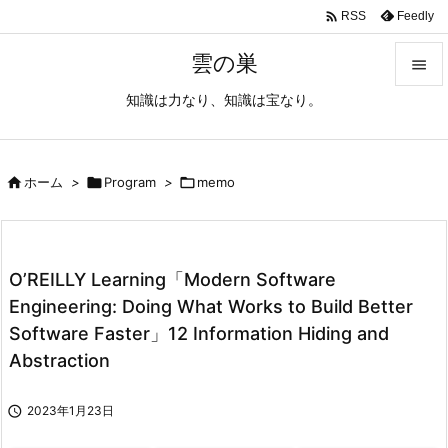

Feedly
RSS
雲の巣

知識は力なり、知識は宝なり。

メニュ

サイド

ホーム
>

Program
>

memo

前へ

O’REILLY Learning「Modern Software
次へ
Engineering: Doing What Works to Build Better

Software Faster」12 Information Hiding and
検索
Abstraction

2023年1月23日