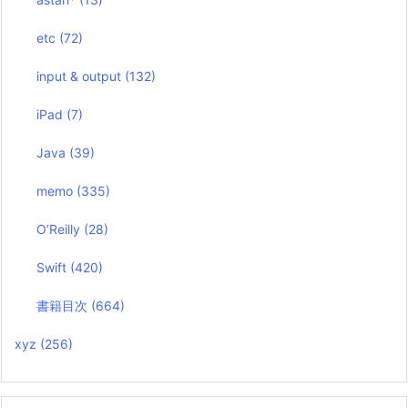
etc
(72)
input & output
(132)
iPad
(7)
Java
(39)
memo
(335)
O’Reilly
(28)
Swift
(420)
書籍目次
(664)
xyz
(256)