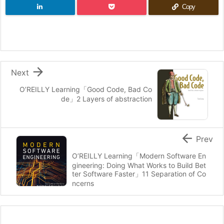
Copy

Next
O’REILLY Learning「Good Code, Bad Co
de」2 Layers of abstraction

Prev
O’REILLY Learning「Modern Software En
gineering: Doing What Works to Build Bet
ter Software Faster」11 Separation of Co
ncerns