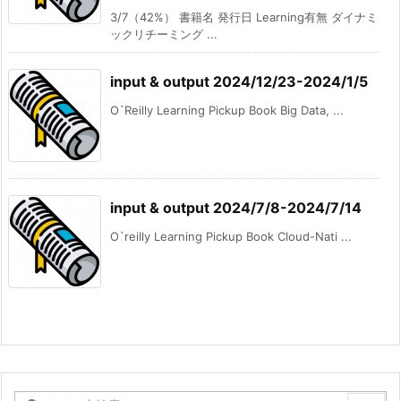
3/7（42%） 書籍名 発行日 Learning有無 ダイナミ
ックリチーミング ...
input & output 2024/12/23-2024/1/5
O`Reilly Learning Pickup Book Big Data, ...
input & output 2024/7/8-2024/7/14
O`reilly Learning Pickup Book Cloud-Nati ...