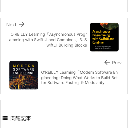

Next
O’REILLY Learning「Asynchronous Progr
amming with SwiftUI and Combines」3. S
wiftUI Building Blocks

Prev
O’REILLY Learning「Modern Software En
gineering: Doing What Works to Build Bet
ter Software Faster」9 Modularity

関連記事