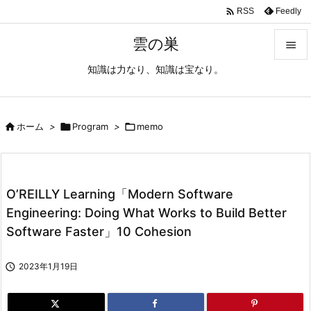

Feedly
RSS
雲の巣

知識は力なり、知識は宝なり。

メニュ

サイド

ホーム
>

Program
>

memo

前へ

O’REILLY Learning「Modern Software
次へ
Engineering: Doing What Works to Build Better

Software Faster」10 Cohesion
検索

2023年1月19日