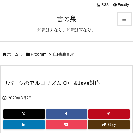

Feedly
RSS
雲の巣

知識は力なり、知識は宝なり。

メニュ

サイド

ホーム
>

Program
>

書籍目次

前へ

リバーシのアルゴリズム C++&Java対応
次へ


2020年3月2日
検索
Copy