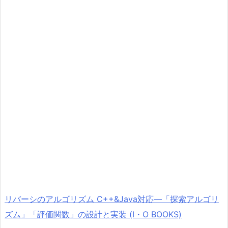
リバーシのアルゴリズム C++&Java対応―「探索アルゴリ
ズム」「評価関数」の設計と実装 (I・O BOOKS)