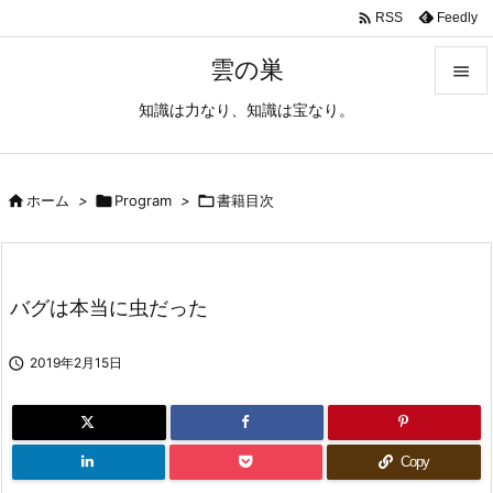

Feedly
RSS
雲の巣

知識は力なり、知識は宝なり。

メニュ

サイド

ホーム
>

Program
>

書籍目次

前へ

バグは本当に虫だった
次へ


2019年2月15日
検索
Copy