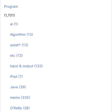
Program
(1,701)
ai
(1)
Algorithm
(13)
astah*
(13)
etc
(72)
input & output
(132)
iPad
(7)
Java
(39)
memo
(335)
O’Reilly
(28)