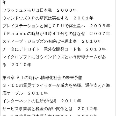
年
フラッシュメモリは日本発 ２０００年
ウィンドウズＸＰの草原は実在する ２００１年
プレイステーションと同じＣＰＵで冥王星へ ２００６年
ｉＰｈｏｎｅの時刻が９時４１分なのはなぜ ２００７年
スティーブ・ジョブズの右腕は沖縄出身 ２０１０年
チータにデトロイト 意外な開発コード名 ２０１０年
マイクロソフトにはウインドウズという野球チームがあ
る ２０１０年
第６章 ＡＩの時代へ情報化社会の未来予想
３・１１の震災でツイッターが威力を発揮。通信支えた海
底ケーブル ２０１１年
インターネットの住所が枯渇 ２０１１年
サービス事業者と税金の深い関係とは ２０１２年