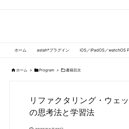
ホーム
astah*プラグイン
iOS／iPadOS／watchOS P

ホーム
>

Program
>

書籍目次
リファクタリング・ウェッ
の思考法と学習法