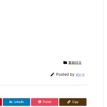

書籍目次

Posted by
shi-n
LinkedIn
Pocket
Copy