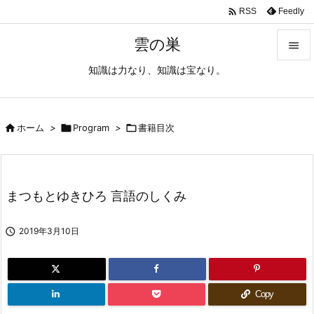

Feedly
RSS
雲の巣

知識は力なり、知識は宝なり。

メニュ

サイド

ホーム
>

Program
>

書籍目次

前へ

まつもとゆきひろ 言語のしくみ
次へ


2019年3月10日
検索
Copy