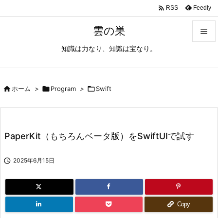

Feedly
RSS
雲の巣

知識は力なり、知識は宝なり。

メニュ

サイド

ホーム
>

Program
>

Swift

前へ

PaperKit（もちろんベータ版）をSwiftUIで試す
次へ


2025年6月15日
検索
Copy