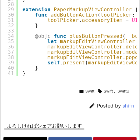
28
29
extension
PaperMarkupViewController
{
30
func
addButtonAction
(
toolPicker
: 
31
toolPicker
.
accessoryItem
= 
UI
32
}
33
34
@objc
func
plusButtonPressed
(
_
bu
35
let
markupEditViewController
36
markupEditViewController
.
dele
37
markupEditViewController
.
moda
38
markupEditViewController
.
popo
39
self
.
present
(
markupEditViewCo
40
}
41
}

Swift

Swift
,
SwiftUI

Posted by
shi-n
よろしければシェアお願いします