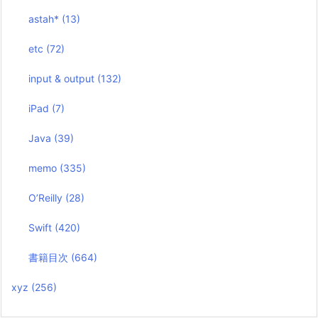
astah*
(13)
etc
(72)
input & output
(132)
iPad
(7)
Java
(39)
memo
(335)
O’Reilly
(28)
Swift
(420)
書籍目次
(664)
xyz
(256)