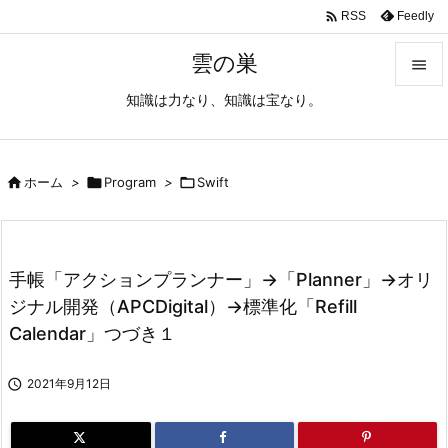

Feedly
RSS
雲の巣

知識は力なり、知識は宝なり。

メニュ

サイド

ホーム
>

Program
>

Swift

前へ

手帳「アクションプランナー」→「Planner」→オリ
次へ
ジナル開発（APCDigital）→標準化「Refill

Calendar」つづき１
検索

2021年9月12日