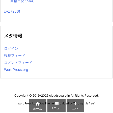
書籍目次
(664)
xyz
(256)
メタ情報
ログイン
投稿フィード
コメントフィード
WordPress.org
Copyright ©
2019
-2026
cloudsquare.jp
All Rights Reserved.



WordPress Luxeritas Theme is provided by "
Thought is free
".
メニュー
上へ
ホーム