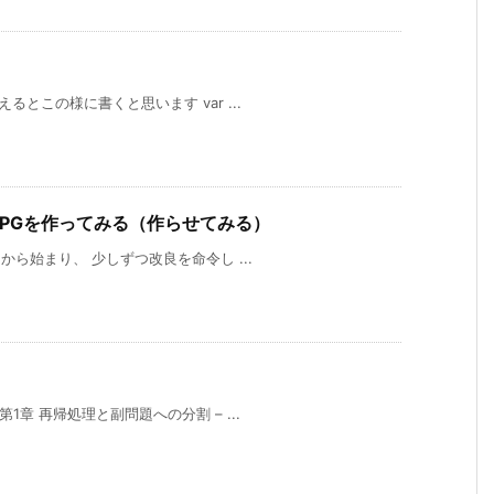
るとこの様に書くと思います var ...
LI RPGを作ってみる（作らせてみる）
」から始まり、 少しずつ改良を命令し ...
1章 再帰処理と副問題への分割 – ...