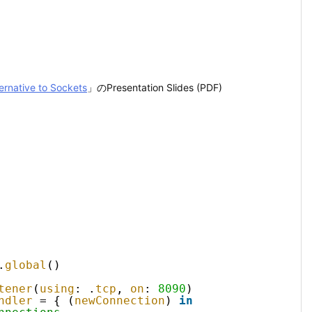
ernative to Sockets
」のPresentation Slides (PDF)
.
global
()
tener
(
using
: .
tcp
, 
on
: 
8090
)
ndler
= { (
newConnection
) 
in