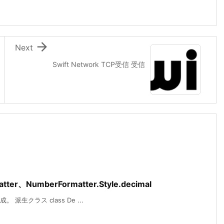

Next
Swift Network TCP受信 受信
matter、NumberFormatter.Style.decimal
 派生クラス class De ...