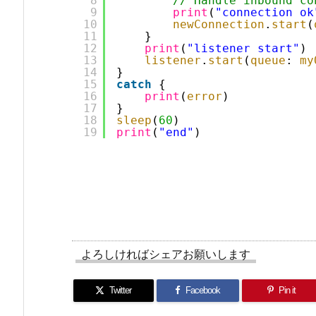
8
// Handle inbound co
9
print
(
"connection ok
10
newConnection
.
start
(
11
}
12
print
(
"listener start"
)
13
listener
.
start
(
queue
: 
my
14
}
15
catch
{
16
print
(
error
)
17
}
18
sleep
(
60
)
19
print
(
"end"
)
よろしければシェアお願いします
Twitter
Facebook
Pin it