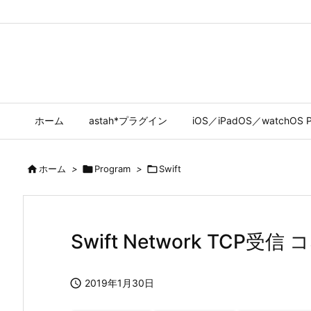
ホーム
astah*プラグイン
iOS／iPadOS／watchOS P

ホーム
>

Program
>

Swift
Swift Network TCP受

2019年1月30日