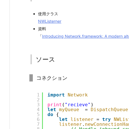
使用クラス
NWListerner
資料
「
Introducing Network.framework: A modern alt
ソース
コネクション
1
import
Network
2
3
print
(
"recieve"
)
4
let
myQueue
= 
DispatchQueue
5
do
{
6
let
listener
= 
try
NWLis
7
listener
.
newConnectionHa