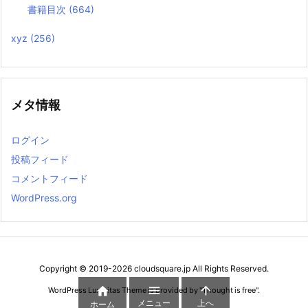
書籍目次
(664)
xyz
(256)
メタ情報
ログイン
投稿フィード
コメントフィード
WordPress.org
Copyright ©
2019
-2026
cloudsquare.jp
All Rights Reserved.



WordPress Luxeritas Theme is provided by "
Thought is free
".
メニュー
上へ
ホーム