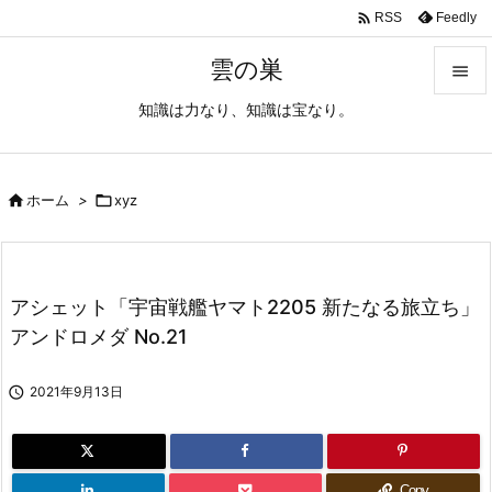

Feedly
RSS
雲の巣

知識は力なり、知識は宝なり。

メニュ

サイド

ホーム
>

xyz

前へ

アシェット「宇宙戦艦ヤマト2205 新たなる旅立ち」
次へ
アンドロメダ No.21

検索

2021年9月13日
Copy