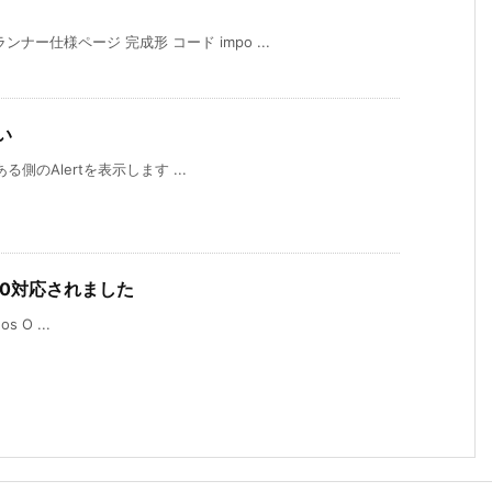
ー仕様ページ 完成形 コード impo ...
い
ある側のAlertを表示します ...
age 5.0対応されました
os O ...