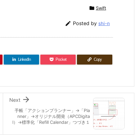

Swift

Posted by
shi-n
LinkedIn
Pocket
Copy

Next
手帳「アクションプランナー」→「Pla
nner」→オリジナル開発（APCDigita
l）→標準化「Refill Calendar」つづき１