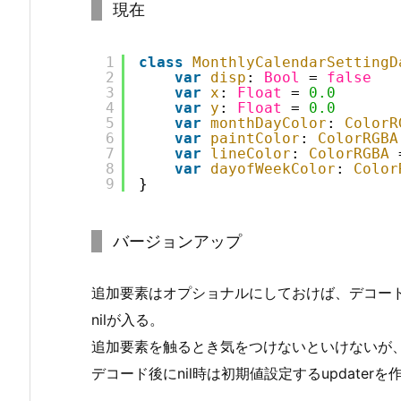
現在
1
class
MonthlyCalendarSettingD
2
var
disp
: 
Bool
= 
false
3
var
x
: 
Float
= 
0.0
4
var
y
: 
Float
= 
0.0
5
var
monthDayColor
: 
ColorR
6
var
paintColor
: 
ColorRGBA
7
var
lineColor
: 
ColorRGBA
8
var
dayofWeekColor
: 
Color
9
}
バージョンアップ
追加要素はオプショナルにしておけば、デコー
nilが入る。
追加要素を触るとき気をつけないといけないが
デコード後にnil時は初期値設定するupdater