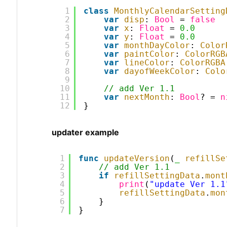
1
class
MonthlyCalendarSetting
2
var
disp
: 
Bool
= 
false
3
var
x
: 
Float
= 
0.0
4
var
y
: 
Float
= 
0.0
5
var
monthDayColor
: 
Color
6
var
paintColor
: 
ColorRGB
7
var
lineColor
: 
ColorRGBA
8
var
dayofWeekColor
: 
Colo
9
10
// add Ver 1.1
11
var
nextMonth
: 
Bool
? = 
n
12
}
updater example
1
func
updateVersion
(
_
refillSe
2
// add Ver 1.1
3
if
refillSettingData
.
mont
4
print
(
"update Ver 1.1
5
refillSettingData
.
mon
6
}
7
}