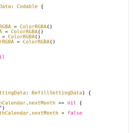
Data
: 
Codable
{
RGBA
= 
ColorRGBA
()
A
= 
ColorRGBA
()
= 
ColorRGBA
()
rRGBA
= 
ColorRGBA
()
il
ttingData
: 
RefillSettingData
) {
hCalendar
.
nextMonth
== 
nil
{
"
)
thCalendar
.
nextMonth
= 
false