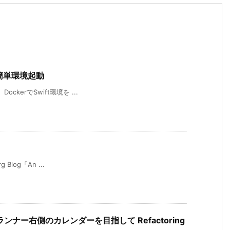
erで簡単環境起動
ockerでSwift環境を ...
 Blog「An ...
ランナー右側のカレンダーを目指して Refactoring