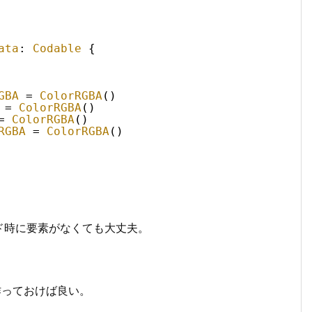
ata
: 
Codable
{
GBA
= 
ColorRGBA
()
= 
ColorRGBA
()
= 
ColorRGBA
()
RGBA
= 
ColorRGBA
()
ド時に要素がなくても大丈夫。
、
を作っておけば良い。