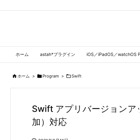
ホーム
astah*プラグイン
iOS／iPadOS／watchOS P

ホーム
>

Program
>

Swift
Swift アプリバージョン
加）対応