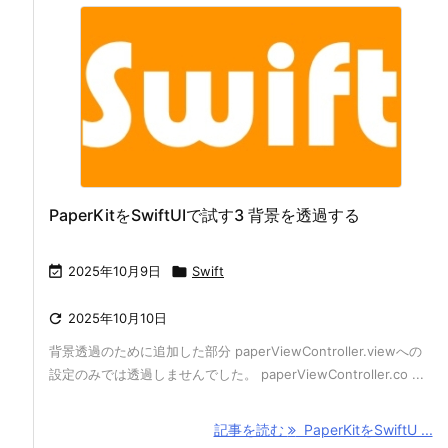
PaperKitをSwiftUIで試す3 背景を透過する

2025年10月9日

Swift

2025年10月10日
背景透過のために追加した部分 paperViewController.viewへの
設定のみでは透過しませんでした。 paperViewController.co ...
記事を読む
PaperKitをSwiftU ...