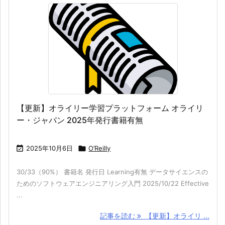
【更新】オライリー学習プラットフォーム オライリ
ー・ジャパン 2025年発行書籍有無

2025年10月6日

O’Reilly
30/33（90%） 書籍名 発行日 Learning有無 データサイエンスの
ためのソフトウェアエンジニアリング入門 2025/10/22 Effective
...
記事を読む
【更新】オライリ ...