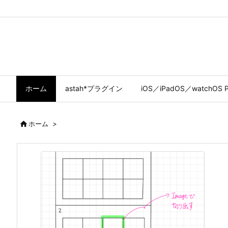
ホーム
astah*プラグイン
iOS／iPadOS／watchOS P

ホーム
>