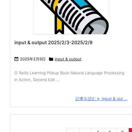
input & output 2025/2/3-2025/2/9

2025年2月9日

input & output
O`Reilly Learning Pickup Book Natural Language Processing
in Action, Second Edit ...
記事を読む
input & out ...