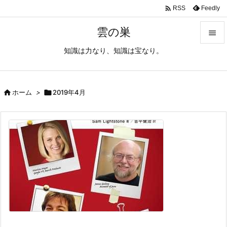

Feedly
RSS
雲の巣

知識は力なり、知識は宝なり。

メニュ

サイド

ホーム
>

2019年4月

前へ

次へ

検索