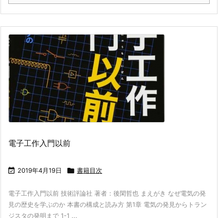
電子工作入門以前

2019年4月19日

書籍目次
電子工作入門以前 技術評論社 著者：後閑哲也 まえがき なぜ電気の発
見の歴史を学ぶのか 本書の構成と読み方 第1章 電気の発見からトラン
ジスタの発明まで 1-1 ...