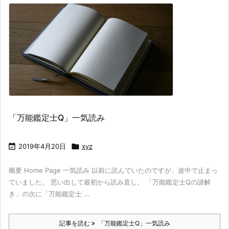
「万能鑑定士Q」一気読み

2019年4月20日

xyz
概要 Home Page 一気読み 以前に読んでいたのですが、途中で止まっ
ていました。 思い出して最初から読み直し。 「万能鑑定士Qの謎解
き」の次に「万能鑑定士 ...
記事を読む
「万能鑑定士Q」一気読み