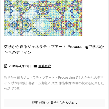
数学から創るジェネラティブアート Processingで学ぶか
たちのデザイン

2019年4月18日

書籍目次
数学から創るジェネラティブアート - Processingで学ぶかたちのデザ
イン 技術評論社 著者：巴山竜来 序文 作品事例:本書の技法を応用した
作品 第0章 ...
記事を読む
数学から創るジェ ...