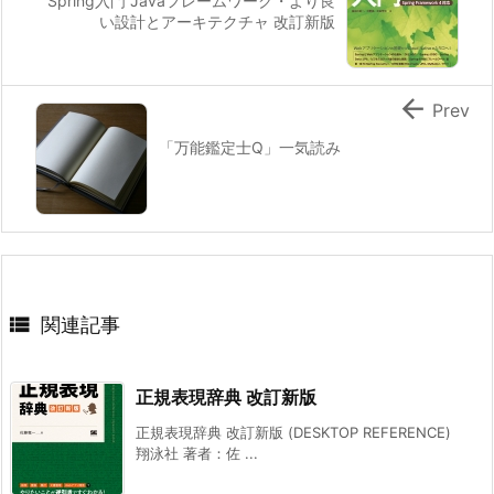
Spring入門 Javaフレームワーク・より良
い設計とアーキテクチャ 改訂新版

Prev
「万能鑑定士Q」一気読み

関連記事
正規表現辞典 改訂新版
正規表現辞典 改訂新版 (DESKTOP REFERENCE)
翔泳社 著者：佐 ...