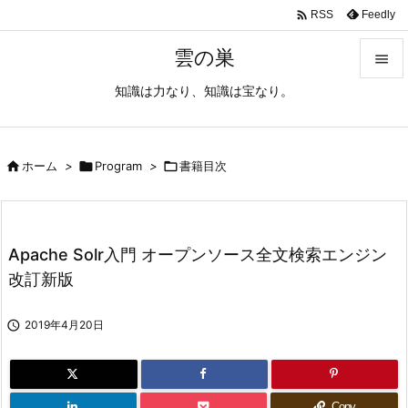

Feedly
RSS
雲の巣

知識は力なり、知識は宝なり。

メニュ

サイド

ホーム
>

Program
>

書籍目次

前へ

Apache Solr入門 オープンソース全文検索エンジン
次へ
改訂新版

検索

2019年4月20日
Copy