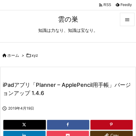

Feedly
RSS
雲の巣

知識は力なり、知識は宝なり。

メニュ

サイド

ホーム
>

xyz

前へ

iPadアプリ「Planner – ApplePencil用手帳」バージ
次へ
ョンアップ 1.4.6

検索

2019年4月19日
Copy