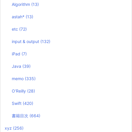
Algorithm
(13)
astah*
(13)
etc
(72)
input & output
(132)
iPad
(7)
Java
(39)
memo
(335)
O’Reilly
(28)
Swift
(420)
書籍目次
(664)
xyz
(256)