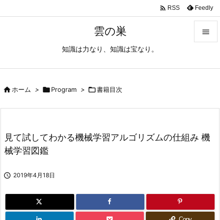

Feedly
RSS
雲の巣

知識は力なり、知識は宝なり。

メニュ

サイド

ホーム
>

Program
>

書籍目次

前へ

見て試してわかる機械学習アルゴリズムの仕組み 機
次へ
械学習図鑑

検索

2019年4月18日
Copy