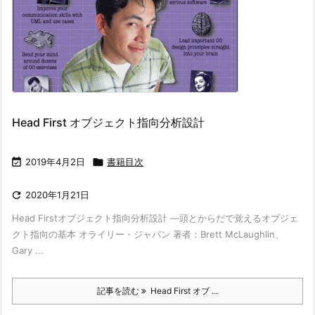
Head First オブジェクト指向分析設計

2019年4月2日

書籍目次

2020年1月21日
Head Firstオブジェクト指向分析設計 ―頭とからだで覚えるオブジェ
クト指向の基本 オライリー・ジャパン 著者：Brett McLaughlin、
Gary ...
記事を読む
Head First オブ ...