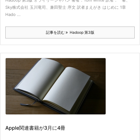
Hadoop 第3版 オライリージャパン 著者：Tom White 訳者： 著、
Sky株式会社 玉川竜司、兼田聖士 序文 訳者まえがき はじめに 1章
Hado ...
記事を読む
Hadoop 第3版
Apple関連書籍が3月に4冊