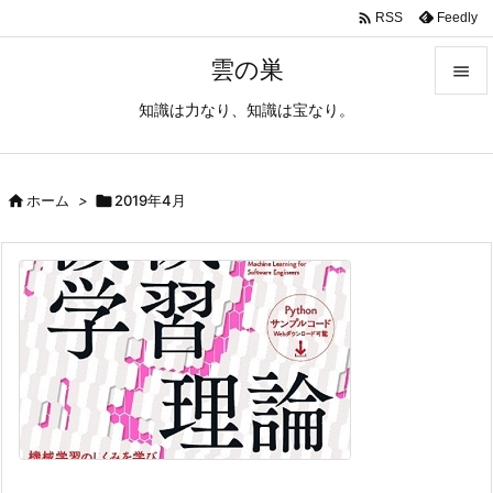

Feedly
RSS
雲の巣

知識は力なり、知識は宝なり。

メニュ

サイド

ホーム
>

2019年4月

前へ

次へ

検索