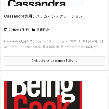
Cassandra実用システムインテグレーション

2019年4月1日

書籍目次
Cassandra実用システムインテグレーション (NEXT-ONE) 翔泳社 はじ
めに パート1 Cassandraの基礎知識 第1章 データベースの基本とC ...
記事を読む
Cassandra実用シ ...