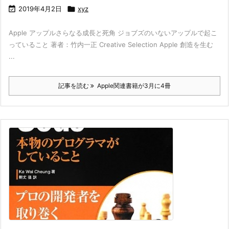

2019年4月2日

xyz
Apple アップルさらなる成長と死角 ジョブズのいないアップルで起こ
っていること 著者：竹内一正 Creative Selection Apple 創造を生む
...
記事を読む
Apple関連書籍が3月に4冊