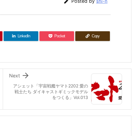

Posted by
shi-n
LinkedIn
Pocket
Copy

Next
アシェット「宇宙戦艦ヤマト2202 愛の
戦士たち ダイキャストギミックモデル
をつくる」Vol.013