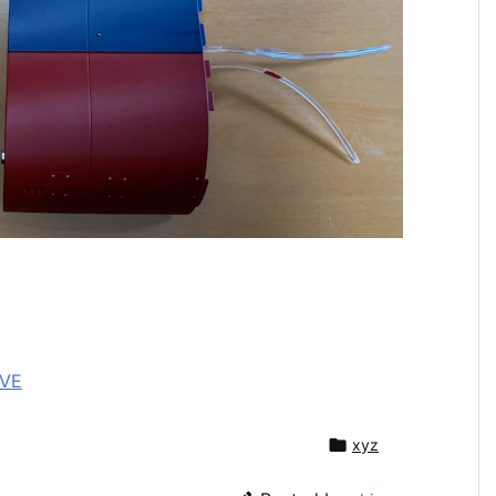
hVE

xyz