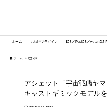
ホーム
astah*プラグイン
iOS／iPadOS／watchOS P

ホーム
>

xyz
アシェット「宇宙戦艦ヤマト
キャストギミックモデルをつく