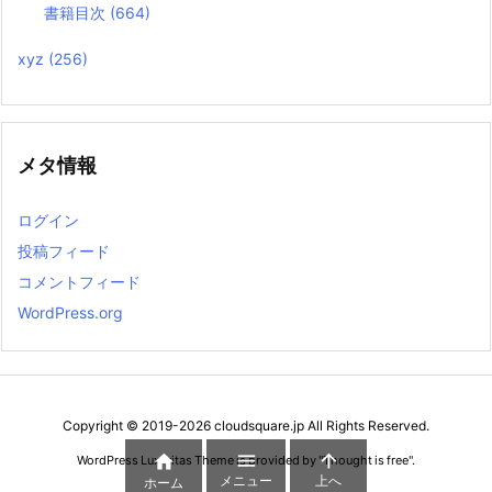
書籍目次
(664)
xyz
(256)
メタ情報
ログイン
投稿フィード
コメントフィード
WordPress.org
Copyright ©
2019
-2026
cloudsquare.jp
All Rights Reserved.



WordPress Luxeritas Theme is provided by "
Thought is free
".
メニュー
上へ
ホーム