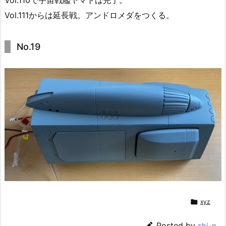
Vol.111からは延長戦。アンドロメダをつくる。
No.19

xyz

Posted by
shi-n