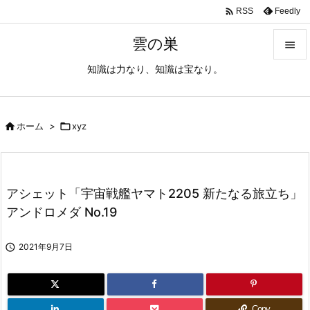

Feedly
RSS
雲の巣

知識は力なり、知識は宝なり。

メニュ

サイド

ホーム
>

xyz

前へ

アシェット「宇宙戦艦ヤマト2205 新たなる旅立ち」
次へ
アンドロメダ No.19

検索

2021年9月7日
Copy