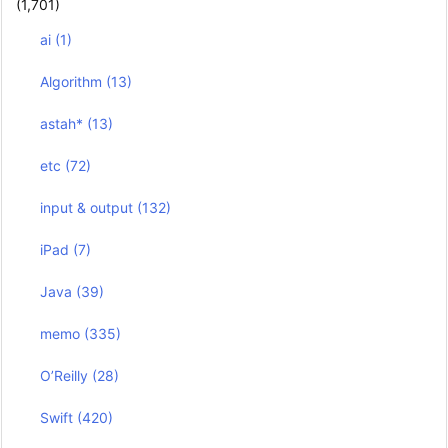
(1,701)
ai
(1)
Algorithm
(13)
astah*
(13)
etc
(72)
input & output
(132)
iPad
(7)
Java
(39)
memo
(335)
O’Reilly
(28)
Swift
(420)