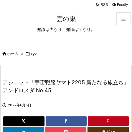

Feedly
RSS
雲の巣

知識は力なり、知識は宝なり。

メニュ

サイド

ホーム
>

xyz

前へ

アシェット「宇宙戦艦ヤマト2205 新たなる旅立ち」
次へ
アンドロメダ No.45

検索

2022年6月5日
Copy