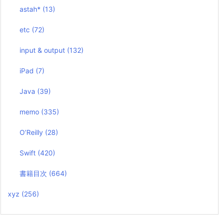
astah*
(13)
etc
(72)
input & output
(132)
iPad
(7)
Java
(39)
memo
(335)
O’Reilly
(28)
Swift
(420)
書籍目次
(664)
xyz
(256)