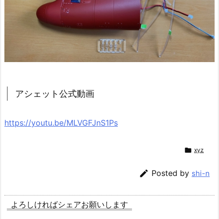
アシェット公式動画
https://youtu.be/MLVGFJnS1Ps

xyz

Posted by
shi-n
よろしければシェアお願いします