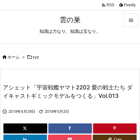

Feedly
RSS
雲の巣

知識は力なり、知識は宝なり。

メニュ

サイド

ホーム
>

xyz

前へ

アシェット「宇宙戦艦ヤマト2202 愛の戦士たち ダ
次へ
イキャストギミックモデルをつくる」Vol.013

検索

2019年4月29日

2019年5月2日
Copy