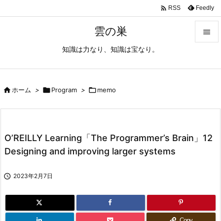

Feedly
RSS
雲の巣

知識は力なり、知識は宝なり。

メニュ

サイド

ホーム
>

Program
>

memo

前へ

O’REILLY Learning「The Programmer’s Brain」12
次へ
Designing and improving larger systems

検索

2023年2月7日
Copy