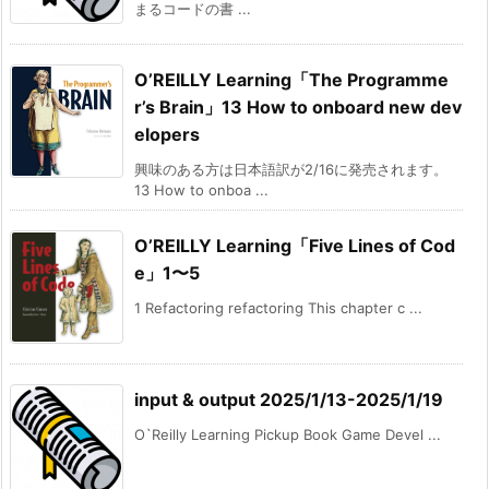
まるコードの書 ...
O’REILLY Learning「The Programme
r’s Brain」13 How to onboard new dev
elopers
興味のある方は日本語訳が2/16に発売されます。
13 How to onboa ...
O’REILLY Learning「Five Lines of Cod
e」1〜5
1 Refactoring refactoring This chapter c ...
input & output 2025/1/13-2025/1/19
O`Reilly Learning Pickup Book Game Devel ...