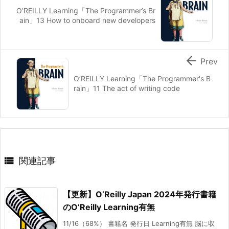
O’REILLY Learning「The Programmer’s Br
ain」13 How to onboard new developers

Prev
O’REILLY Learning「The Programmer's B
rain」11 The act of writing code

関連記事
【更新】O’Reilly Japan 2024年発行書籍
のO’Reilly Learning有無
11/16（68%） 書籍名 発行日 Learning有無 脳に収