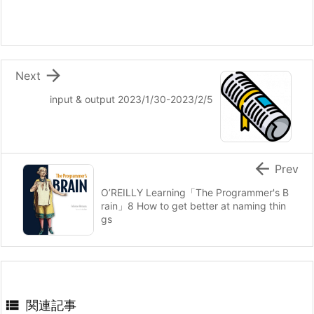

Next
input & output 2023/1/30-2023/2/5

Prev
O’REILLY Learning「The Programmer's B
rain」8 How to get better at naming thin
gs

関連記事