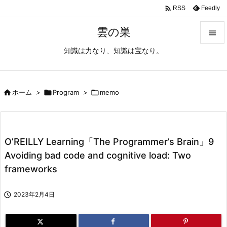

Feedly
RSS
雲の巣

知識は力なり、知識は宝なり。

メニュ

サイド

ホーム
>

Program
>

memo

前へ

O’REILLY Learning「The Programmer’s Brain」9
次へ
Avoiding bad code and cognitive load: Two

frameworks
検索

2023年2月4日