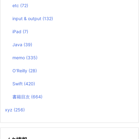
etc
(72)
input & output
(132)
iPad
(7)
Java
(39)
memo
(335)
O’Reilly
(28)
Swift
(420)
書籍目次
(664)
xyz
(256)