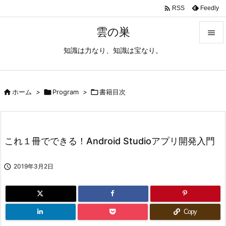

Feedly
RSS
雲の巣

知識は力なり、知識は宝なり。

メニュ

サイド

ホーム
>

Program
>

書籍目次

前へ

これ１冊でできる！Android Studioアプリ開発入門
次へ


2019年3月2日
検索
Copy