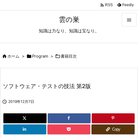

Feedly
RSS
雲の巣

知識は力なり、知識は宝なり。

メニュ

サイド

ホーム
>

Program
>

書籍目次

前へ

ソフトウェア・テストの技法 第2版
次へ


2019年12月7日
検索
Copy