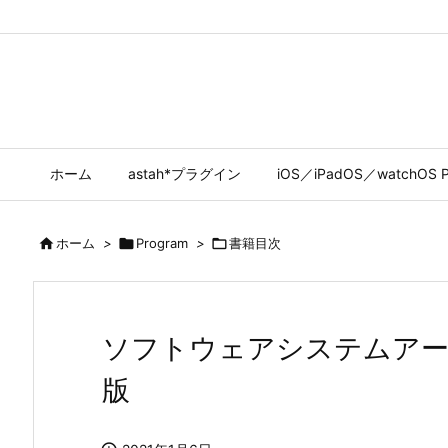
ホーム
astah*プラグイン
iOS／iPadOS／watchOS P

ホーム
>

Program
>

書籍目次
ソフトウェアシステムアー
版