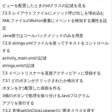
ビューを配置したときのidクラスの記述を見る
7.2.5 レイアウトファイルにメソッド呼び出しを埋め込む
XMLファイルのButton要素にイベントを検知する属性を設
定
Java側ではコールバックメソッドのみを用意
7.2.6 strings.xmlファイルを使ってテキストをコントロール
する
activity_main.xmlの記述
strings.xmlの記述
7.3 イベントリスナーを直接アクティビティに登録する
7.3.1 どのボタンがクリックされたか検出する
ボタンを3つ配置した画面を作る
3個のボタンで処理を振り分けるJavaプログラム
アプリを実行する
7.3.2 直接setOnClickListener()に匿名クラスを渡す