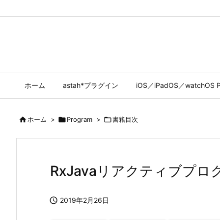
ホーム
astah*プラグイン
iOS／iPadOS／watchOS P

ホーム
>

Program
>

書籍目次
RxJavaリアクティブプ

2019年2月26日