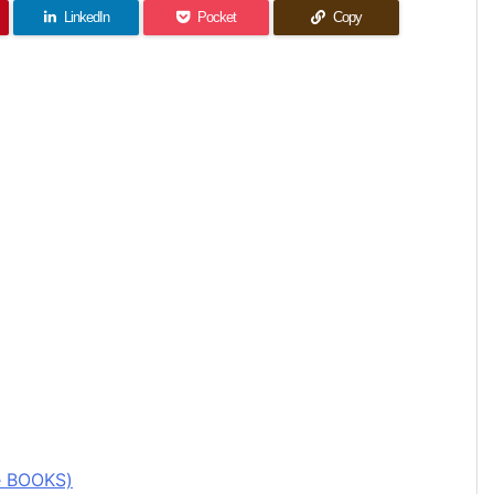
LinkedIn
Pocket
Copy
BOOKS)