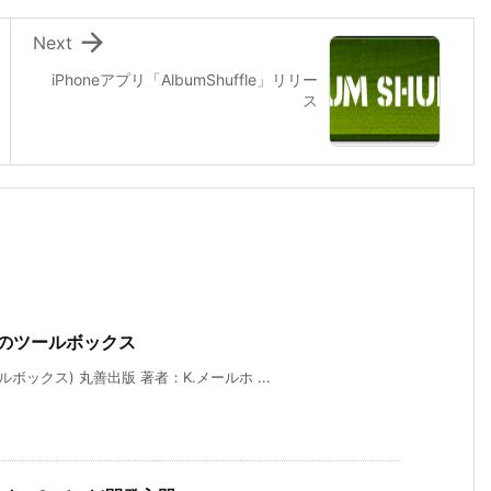

Next
iPhoneアプリ「AlbumShuffle」リリー
ス
礎のツールボックス
ックス) 丸善出版 著者：K.メールホ ...