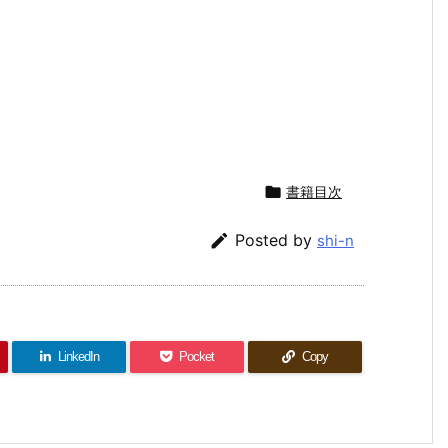

書籍目次

Posted by
shi-n
LinkedIn
Pocket
Copy