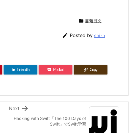

書籍目次

Posted by
shi-n
LinkedIn
Pocket
Copy

Next
Hacking with Swift「The 100 Days of
Swift」でSwift学習