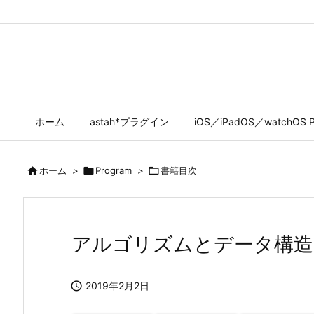
ホーム
astah*プラグイン
iOS／iPadOS／watchOS P

ホーム
>

Program
>

書籍目次
アルゴリズムとデータ構造

2019年2月2日